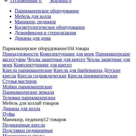
Отложенные
0
Корзина
0
Парикмахерское оборудование
Мебель для холла
Маникюр, педикюр
Косметологическое оборудование
Дезинфекция и стерилизация
Диваны для дома
Парикмахерское оборудование
104 товара
Принадлежности
Комплектующие для моек
Парикмахерские
аксессуары
Чехлы защитные для кресел
Чехлы защитные для
моек
Комплектующие для кресел
Кресла парикмахерские
Кресла для барбершопа
Детские
кресла
Кресла гидравлические
Кресла пневматические
Стулья мастеров
Мойки парикмахерские
Парикмахерские зеркала
Тележки парикмахерские
Мебель для холла
8 товаров
Диваны для холла
Пуфы
Маникюр, педикюр
12 товаров
Педикюрные кресла
Подставки педикюрные
Маникюрные столы