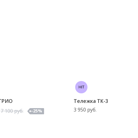
HIT
ТРИО
Тележка ТК-3
3 950
руб.
7 100
руб.
-
25
%